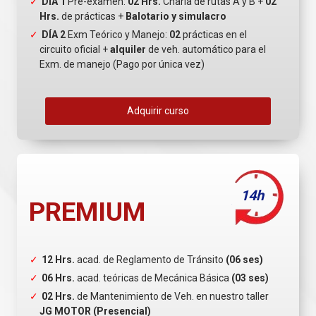
DÍA 1
Pre-examen:
02 Hrs.
Charla de rutas A y B +
02
Hrs.
de prácticas +
Balotario y simulacro
DÍA 2
Exm Teórico y Manejo:
02
prácticas en el
circuito oficial +
alquiler
de veh. automático para el
Exm. de manejo (Pago por única vez)
Adquirir curso
14h
PREMIUM
12 Hrs.
acad. de Reglamento de Tránsito
(06 ses)
06 Hrs.
acad. teóricas de Mecánica Básica
(03 ses)
02 Hrs.
de Mantenimiento de Veh. en nuestro taller
JG MOTOR (Presencial)